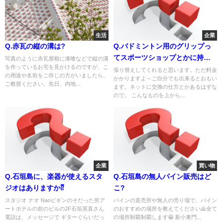
生活
企業
Q.赤瓦の縦の溝は?
Q.バドミントン用のグリップっ
てスポーツショップとかに持っ
写真のように赤瓦屋根に漆喰などで縦の溝
を作っているお宅を見かけるのですが、こ
ていったら、やってくれるんで
張り替えしてくれると思います。ただ料金
の用途や名前をご存じの方がいましたら、
かかりますよ～ご自分でも出来るとおもい
すかね？？ 持つところが黒くな
ご教授ください。先日、内地...
ます。ネットに交換の仕方とかあるはずな
ってて！！
ので。 こんなものを上から...
企業
買い物
Q.石垣島に、楽器が使えるスタ
Q.石垣島の無人パイン販売はど
ジオはありますか⁇
こ?
スタジオ ナオ Naoビギンのそだった所ア
パインの直売所や無人の売り場で、パイン
ートホテルの前のビルの2F石垣英直さん
のおすすめの場所を教えてください🙇全て
電話は、メッセージで ギターぐらいだっ
の場所制覇制覇します😁 新小東門...