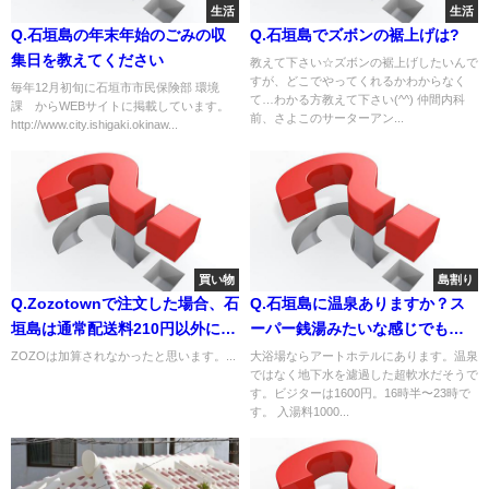
生活
生活
Q.石垣島の年末年始のごみの収
Q.石垣島でズボンの裾上げは?
集日を教えてください
教えて下さい☆ズボンの裾上げしたいんで
すが、どこでやってくれるかわからなく
毎年12月初旬に石垣市市民保険部 環境
て…わかる方教えて下さい(^^) 仲間内科
課 からWEBサイトに掲載しています。
前、さよこのサーターアン...
http://www.city.ishigaki.okinaw...
買い物
島割り
Q.Zozotownで注文した場合、石
Q.石垣島に温泉ありますか？ス
垣島は通常配送料210円以外に離
ーパー銭湯みたいな感じでもい
島料金は加算されるのでしょう
いんで。
ZOZOは加算されなかったと思います。...
大浴場ならアートホテルにあります。温泉
ではなく地下水を濾過した超軟水だそうで
か？ご存知の方教えて下さい
す。ビジターは1600円。16時半〜23時で
す。 入湯料1000...