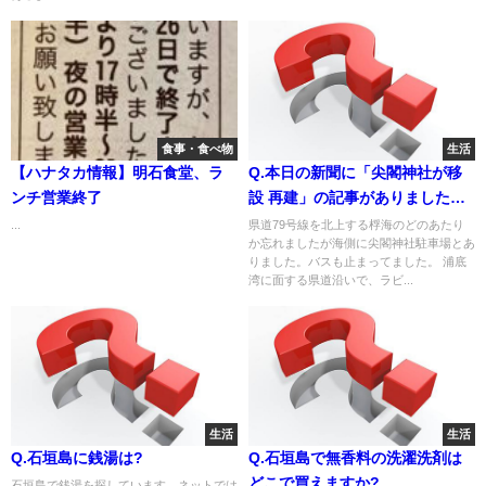
食事・食べ物
生活
【ハナタカ情報】明石食堂、ラ
Q.本日の新聞に「尖閣神社が移
ンチ営業終了
設 再建」の記事がありました。
石垣市桴海大田273-170 の住所
...
県道79号線を北上する桴海のどのあたり
か忘れましたが海側に尖閣神社駐車場とあ
になってます。場所どちらにあ
りました。バスも止まってました。 浦底
りますでしょうか？
湾に面する県道沿いで、ラビ...
生活
生活
Q.石垣島に銭湯は?
Q.石垣島で無香料の洗濯洗剤は
どこで買えますか?
石垣島で銭湯を探しています。ネットでは