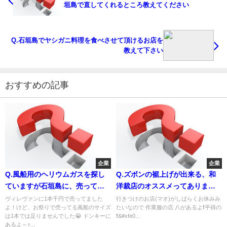
垣島で直してくれるところ教えてください
Q.石垣島でヤシガニ料理を食べさせて頂けるお店を
教えて下さい
おすすめの記事
企業
企業
Q.風船用のヘリウムガスを探し
Q.ズボンの裾上げが出来る、和
ていますが石垣島に、売ってい
洋裁店のオススメってあります
ますか？ 卒業式に使いたいの
か？
ヴィレヴァンに1本千円で売ってました
行きつけのお店(マオ)がしばらくお休みみ
よ！けど、お祭りで売ってる風船のサイズ
たいなので 作業服の店 八があるよ❗️平得の
で…
は1本では足りませんでした😭 ドンキーに
❗&#xfe0...
あるよ～ｯ...