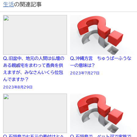
生活
の関連記事
Q.旧盆中、地元の人間は仏壇の
Q.沖縄方言 ちゅうばーふうな
ある親戚宅をまわって香典を供
ーの意味は?
えますが、みなさんいくら位包
2023年7月27日
んでますか？
2023年8月29日
Q.石垣島で七五三の着付けとヘ
Q.石垣島で、ペット可で家族で