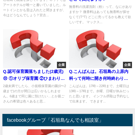
アートホテルが唯一と書いていました。ル
無香料の洗濯洗剤（粉）って、なにがあり
ートインとかも昔は入れたと聞きますが、
ますか？ 微香料はあっても無香料が探せ
今はどうなんでしょう？宮古...
なくて(T^T) どこに売ってるかも教えて欲
しいです。 マックス...
企業
企業
Q.認可保育園落ちました(2歳児)
Q.こんばんは。石垣島の上原内
😣 ①オリブ保育園 ②ひまわりっ
科って何時に開き何時終わりか
こ保育園 ③アスク真栄里 3つと
教えて下さい、又インフルエン
2歳未満でしたら、小規模保育園の園(0〜2
こんばんは。17時～22時まで。土曜日は
歳まで)の方が間口は広いかもしれませ
13時～17時まで。水曜、日曜が休みだっ
もダメでした😭 今から再調整に
ザの注射は予約なしでできます
ん。6歳まで同じ園に預けたい…とか親ご
たと思います。 インフル摂取は予約なし
申請出しますが、上の3箇所を今
か？休院はいつか教えて下さ
さんの希望は色々あると思...
で出来ます。 できます...
から取り下げる人っているんで
い。
しょうか。 希望を書こうにも可
facebookグループ「石垣島なんでも相談室」
能性が低いなら別のところを第1
希望として申請した方がいいの
か悩んでいます。 上の保育所に