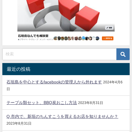
ついて、またこの現状を打破で
きそうな方法をご存知の方、小
さなことでも構いません、教え
てください。 お願いします🙏
最近の投稿
石垣島を中心とするfacebookの管理人から外れます
2024年4月6
日
テーブル類セット、BBQ炭おこし方法
2023年8月31日
Q.市内で、新垣のちんすこうを買えるお店を知りませんか？
2023年8月31日