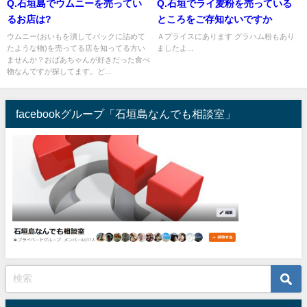
Q.石垣島でウムニーを売ってい
Q.石垣でライ麦粉を売っている
るお店は?
ところをご存知ないですか
ウムニー(おいもを潰してパックに詰めて
Ａプライスにあります グラハム粉もあり
たような物)を売ってる店を知ってる方い
ましたよ...
ませんか？おばあちゃんが好きだった食べ
物なんですが探してます。ど...
facebookグループ「石垣島なんでも相談室」