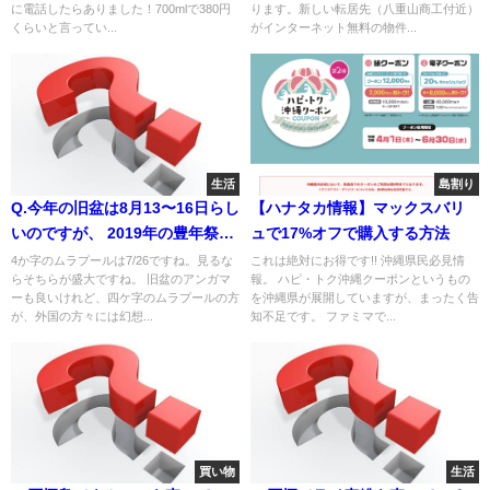
に電話したらありました！700mlで380円
ります。新しい転居先（八重山商工付近）
くらいと言ってい...
がインターネット無料の物件...
生活
島割り
Q.今年の旧盆は8月13〜16日らし
【ハナタカ情報】マックスバリ
いのですが、 2019年の豊年祭は
ュで17%オフで購入する方法
何日になるのかご存知でしたら
4か字のムラプールは7/26ですね。見るな
これは絶対にお得です!! 沖縄県民必見情
らそちらが盛大ですね。 旧盆のアンガマ
報。 ハピ・トク沖縄クーポンというもの
教えて下さい🙇‍♀️
ーも良いけれど、四ケ字のムラプールの方
を沖縄県が展開していますが、まったく告
が、外国の方々には幻想...
知不足です。 ファミマで...
買い物
生活