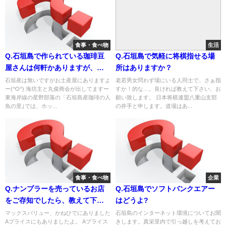
食事・食べ物
生活
Q.石垣島で作られている珈琲豆
Q.石垣島で気軽に将棋指せる場
屋さんは何軒かありますが、そ
所はありますか？
の中で、インスタント式にまで
石垣産は無いですがお土産屋にありますよ
老若男女問わず場にいる人同士で、さぁ指
ー(^O^) 海坊主と丸俊商会が出してますー
すか！的な…。良ければ教えて下さい、お
して売って下さるお店をご存知
東海岸線の星野部落の「石垣島産珈琲の人
願い致します。 日本将棋連盟八重山支部
でしたら是非教えて下さい🙇‍♀️
魚の里｣では、ホッ...
の井手と申します。道場はあ...
食事・食べ物
企業
Q.ナンプラーを売っているお店
Q.石垣島でソフトバンクエアー
をご存知でしたら、教えて下さ
はどうよ?
い！
マックスバリュー、かねひでにありました
石垣島のインターネット環境についてお聞
Aプライスにもありましたよ。 Aプライス
きします。真栄里内で引っ越しを考えてお