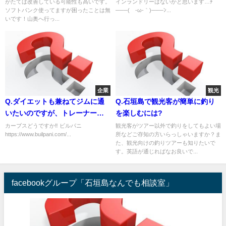
がたてば改善している可能性も高いです。
インランドリーはないかと思います…ﾁ
すが…ちょっと変えたいなーと
ソフトバンク使ってますが困ったことは無
───(´-ω-｀)───ﾝ...
思ってて(´ﾟ艸ﾟ)電波状況とか、
いです！山奥へ行っ...
どんな感じか教えて頂けると助
かります♫ 宜しくお願い致しま
す(*˘︶˘*).｡.:*
企業
観光
Q.ダイエットも兼ねてジムに通
Q.石垣島で観光客が簡単に釣り
いたいのですが、トレーナーさ
を楽しむには?
ん付けてもらえるジム的なのっ
カーブスどうですか‼️ ビルパニ
観光客がツアー以外で釣りをしてもよい場
https://www.builpani.com/...
所などご存知の方いらっしゃいますか？ま
てありますか？ それか、オスス
た、観光向けの釣りツアーも知りたいで
メのジム教えてください
す。英語が通じればなお良いで...
facebookグループ「石垣島なんでも相談室」