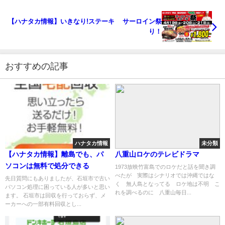
【ハナタカ情報】いきなり!ステーキ サーロイン祭
り！
おすすめの記事
ハナタカ情報
未分類
【ハナタカ情報】離島でも、パ
八重山ロケのテレビドラマ
ソコンは無料で処分できる
1973放映竹富島でのロケだと話を聞き調
べたが 実際はシナリオでは沖縄ではな
先日質問にもありましたが、石垣市で古い
く 無人島となってる ロケ地は不明 こ
パソコン処理に困っている人が多いと思い
れを調べるのに 八重山毎日...
ます。 石垣市は回収を行っておらず、メ
ーカーへの一部有料回収とし...