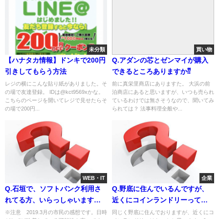
未分類
買い物
【ハナタカ情報】ドンキで200円
Q.アダンの芯とゼンマイが購入
引きしてもらう方法
できるところありますか⁇
レジの横にこんな貼り紙がありました。そ
前に真栄里商店にありますた。 大浜の前
の場で友達登録。 IDは@kct9569xかな。
泊商店にあると思いますが、いつも売られ
こちらのページを開いてレジで見せたらそ
ているわけでは無さそうなので、聞いてみ
の場で200円...
られては？ 法事料理全般や...
WEB・IT
企業
Q.石垣で、ソフトバンク利用さ
Q.野底に住んでいるんですが、
れてる方、いらっしゃいます
近くにコインランドリーって有
か？ 長年他社を利用してるんで
りますか？
※注意 2019.3月の市民の感想です。日時
同じく野底に住んでおりますが、近くにコ