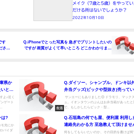
メイク（7歳と5歳）をやってい
だける所はないでしょうか？
2022年10月10日
です
Q.iPhoneでとった写真を 急ぎでプリントしたいの
ださ
ですが 画質がよくて早いところ どこかわかりませ
んか( .. )?
兵庫県か
Q.ダイソー、シャンブル、ドンキ以外
たいとの
弁当グッズ(ピックや型抜き)売って
い場所が
所教えて下さい🙏
すよ♪近く
サンエーにもありました😊 ドラモリ、マック
ザンゲート
ュ。イオンタウンのぶんはお弁当箱があったと
.
で、もしかしたらピック・型...
生活
ーは?
Q.石垣島の何でも屋、便利屋 利用し
連絡先わかる方 至急教えて頂けませ
コモ光にか
ロバイダ
(´TωT｀) ゴミ屋敷的な家を片付け
何をしてもらいたいのか、その目的を書けば何