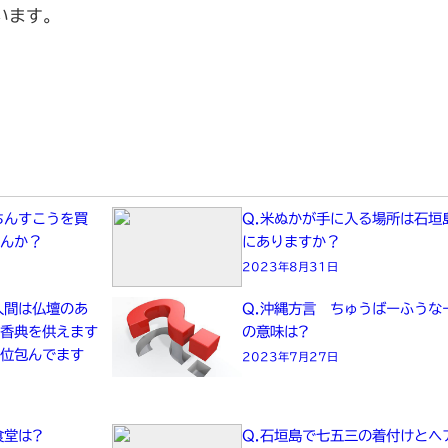
います。
ちんすこうを買
Q.米ぬかが手に入る場所は石垣
せんか？
にありますか？
2023年8月31日
人間は仏壇のあ
Q.沖縄方言 ちゅうばーふうな
て香典を供えます
の意味は?
ら位包んでます
2023年7月27日
食堂は?
Q.石垣島で七五三の着付けとヘ