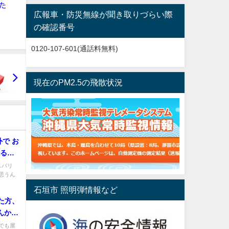
た
広報車・防災無線が聞き取りづらい際
の確認番号
0120-107-601(通話料無料)
現在のPM2.5の飛散状況
で お
いる場
スバリ
思うん
石垣市 照明弾情報など
た方、
んか？
たいの
でも屋