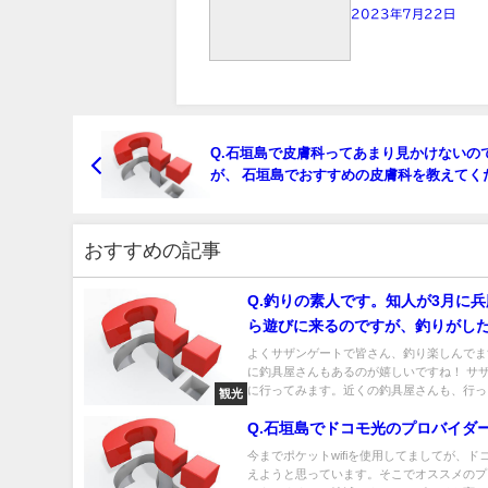
2023年7月22日
Q.石垣島で皮膚科ってあまり見かけないの
が、 石垣島でおすすめの皮膚科を教えてく
い。 よろしくお願いします。
おすすめの記事
Q.釣りの素人です。知人が3月に
ら遊びに来るのですが、釣りがし
事。どんな魚でも良いようで、よ
よくサザンゲートで皆さん、釣り楽しんでま
に釣具屋さんもあるのが嬉しいですね！ サ
有れば教えて下さい。(^^)
に行ってみます。近くの釣具屋さんも、行っ..
観光
Q.石垣島でドコモ光のプロバイダ
今までポケットwifiを使用してましてが、ド
えようと思っています。そこでオススメのプ