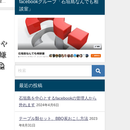
facebookグループ「石垣島なんでも相
曜日
談室」
もや
嫌

最近の投稿
石垣島を中心とするfacebookの管理人から
外れます
2024年4月6日
テーブル類セット、BBQ炭おこし方法
2023
年8月31日