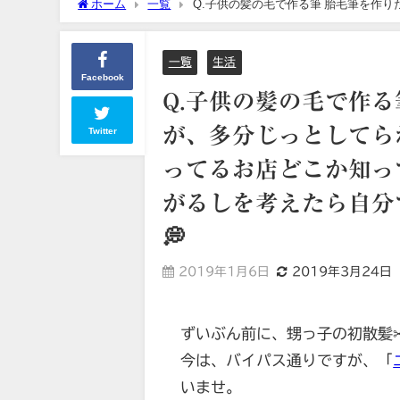
ホーム
一覧
Q.子供の髪の毛で作る筆 胎毛筆を作
もやってるお店どこか知ってませんか？ それとも、動くし泣く
一覧
生活
Facebook
Q.子供の髪の毛で作
が、多分じっとしてら
Twitter
ってるお店どこか知っ
がるしを考えたら自分
💭
2019年1月6日
2019年3月24日
ずいぶん前に、甥っ子の初散髪
今は、バイパス通りですが、「
いませ。