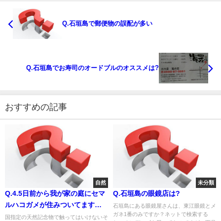
Q.石垣島で郵便物の誤配が多い
Q.石垣島でお寿司のオードブルのオススメは?
おすすめの記事
自然
未分類
Q.4.5日前から我が家の庭にセマ
Q.石垣島の眼鏡店は?
ルハコガメが住みついてます。
石垣島にある眼鏡屋さんは、東江眼鏡とメ
ガネ1番のみですか？ネットで検索する
何処からやって来たのか知りま
国指定の天然記念物で触ってはいけないそ