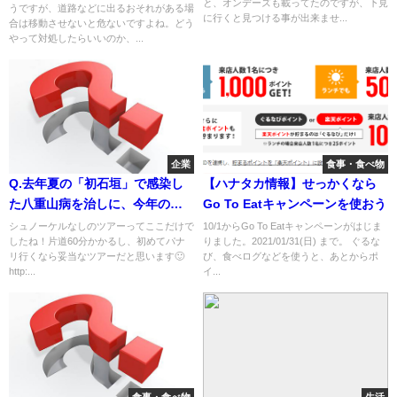
と、オンデーズも載ってたのですが、下見
うですが、道路などに出るおそれがある場
せんが、放置するわけも出来ま
に行くと見つける事が出来ませ...
合は移動させないと危ないですよね。どう
せん。対処方を教えてくださ
やって対処したらいいのか、...
い。 いろいろアドバイス有難う
ございます。 皆さんのアドバイ
スを、参考にしてこれから山の
中に連れて行きます。街中は車
の往来が激しいので危ないの
で、早急に対処します。
企業
食事・食べ物
Q.去年夏の「初石垣」で感染し
【ハナタカ情報】せっかくなら
た八重山病を治しに、今年の夏
Go To Eatキャンペーンを使おう
も石垣「帰郷」計画中で、今回
シュノーケルなしのツアーってここだけで
10/1からGo To Eatキャンペーンがはじま
したね！片道60分かかるし、初めてパナ
りました。2021/01/31(日) まで。 ぐるな
は是非とも「パナリ」に渡りた
リ行くなら妥当なツアーだと思います🙂
び、食べログなどを使うと、あとからポ
いと思っています😄 ただ日程
http:...
イ...
と体力の関係で、半日（3～4時
間くらい）でシュノーケルなし
で行ければと思っているのです
が、ネットなどではシュノーケ
ル付きの１日ツアー（朝8時半ご
ろから夕方18時くらいまで）し