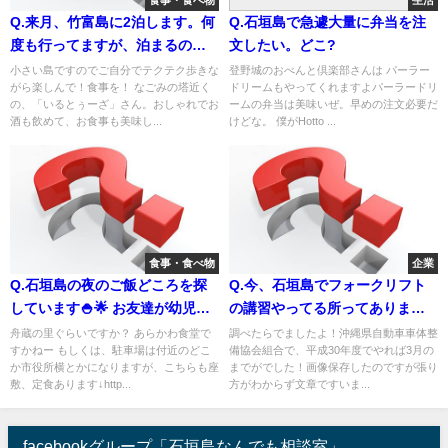
食事・食べ物
生活
か見つかりません。船をチャー
Q.来月、竹富島に2泊します。何
Q.石垣島で急遽大量に弁当を注
ターするほどの予算も、もちろ
度も行ってますが、泊まるのは
文したい。どこ?
ん出せません😰 お手頃な料金
初めてです。朝昼晩、問わずオ
小さい島ですのでご自分でテクテク歩きな
登野城のおべんと倶楽部さんは パーラー
で「パナリ」半日ツアーをやっ
がら楽しんで！食事を！ なごみの塔近く
ドリームもやってくれますよパーラードリ
ススメの食事が出来るお店、教
てくださるお店など、ご存知の
の、「いるとぅーざ」さん。おしゃれでお
ームの弁当は美味いぜ。早めの注文必要だ
えて頂ければと思います🙏 ま
酒も飲めて、お食事も美味し...
けどな。 僕がHotto ...
方がいましたら情報をお待ちし
た、穴場スポットあれば、教え
ています。
て下さい🙏 皆さん、宜しくお願
いします🙇‍♂️
食事・食べ物
企業
Q.石垣島の夜のご飯どころを探
Q.今、石垣島でフォークリフト
しています🍚🌟 お友達が幼児・
の講習やってる所ってあります
赤ちゃん連れなので お座敷が希
か❓ お姉さんの知人が取得したい
舟蔵の里ぐらいですか？ あらかわ食堂で
調べたらでましたよ！沖縄県自動車車体整
すかねー もしくは、駐車場は付近のどこ
備協会組合で、平成30年度でやれば3月の
望👶 定食系のお店がいいです。
らしくて。 僕が取得した時は労
か市役所横とかになりますが、こちらも座
までがでした！画像保存したのですが張り
駐車場有りで。 出来れば マキ
働基準協会でやってたんですが
敷、定食あります↓http...
方がわからず文章ですいま...
ラ〜真栄里あたり。 結構限られ
労働基準協会の年間の日程表を
てきますよねー💦 みなさんは ど
見てもフォークリフトがないん
facebookグループ「石垣島なんでも相談室」
ちらへ行かれますか⁉️
です😓